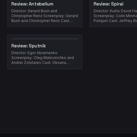
Review: Antebellum
Review: Spiral
Director: Gerard Bush and
Director: Kurtis David H
Christopher Renz Screenplay: Gerard
Screenplay: Colin Minih
Bush and Christopher Renz Cast:
Poliquin Cast: Jeffrey 
Janelle Monáe, Eric Lange, Jena
Chapman, Ari Cohen, Ju
Malone, Jack H...
Ty Wood, Lo...
Review: Sputnik
Director: Egor Abramenko
Screenplay: Oleg Malovinchko and
Andrei Zolotarev Cast: Oksana
Akinshina, Fyodor Bondarchuk, Pyotr
Fyodorov...