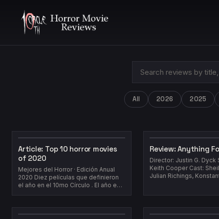
All
2026
2025
Article: Top 10 horror movies
Review: Anything F
of 2020
Director: Justin G. Dyck
Keith Cooper Cast: Shei
Mejores del Horror · Edición Anual
Julian Richings, Konstan
2020 Diez películas que definieron
Mantelos, Josh Cruddas
el año en el 10mo Círculo . El año en
Bisson...
el que el mundo...